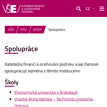
CZ
Hledat
VŠE
FFÚ
KFOP
Spolupráce
Spolupráce
Katetedra financí a oceňování podniku a její členové
spolupracují zejména s těmito institucemi:
Školy
Ekonomická univerzita v Bratislavě
Vysoká škola báňská – Technická univerzita
Ostrava