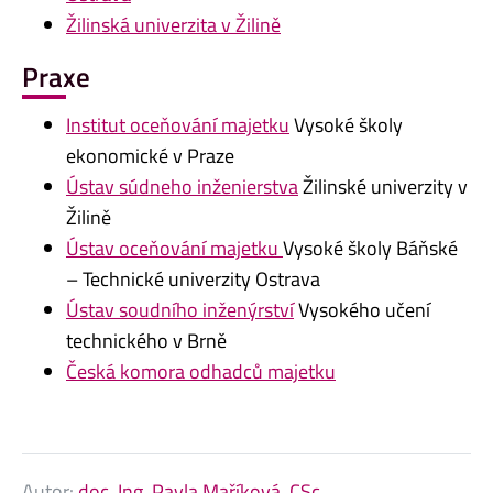
Žilinská univerzita v Žilině
Praxe
Institut oceňování majetku
Vysoké školy
ekonomické v Praze
Ústav súdneho inženierstva
Žilinské univerzity v
Žilině
Ústav oceňování majetku
Vysoké školy Báňské
– Technické univerzity Ostrava
Ústav soudního inženýrství
Vysokého učení
technického v Brně
Česká komora odhadců majetku
Autor:
doc. Ing. Pavla Maříková, CSc.